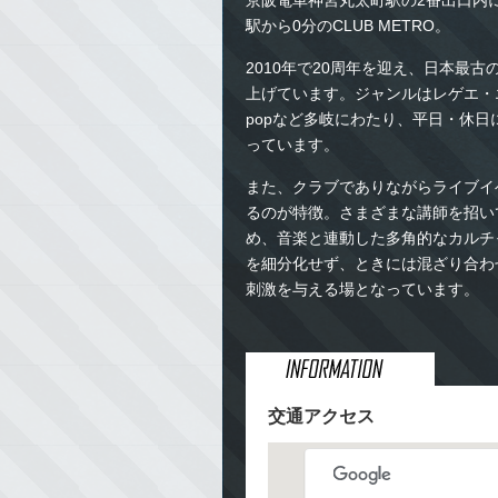
京阪電車神宮丸太町駅の2番出口内
駅から0分のCLUB METRO。
2010年で20周年を迎え、日本最
上げています。ジャンルはレゲエ・
popなど多岐にわたり、平日・休
っています。
また、クラブでありながらライブイ
るのが特徴。さまざまな講師を招い
め、音楽と連動した多角的なカルチ
を細分化せず、ときには混ざり合わ
刺激を与える場となっています。
交通アクセス