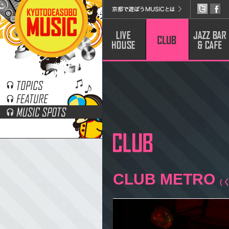
京阪電車神宮丸太町駅の2番出口内に軒を構え、全国にも例
います。ジャンルはレゲエ・エレクト...
CLUB METRO
（