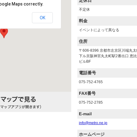
定休日
oogle Maps correctly.
不定休
OK
料金
イベントによって異なる
住所
〒606-8396 京都市左京区川端丸
下ル京阪神宮丸太町駅2番出口 恵
ビルBF
電話番号
075-752-4765
FAX番号
075-752-2785
E-mail
info@metro.ne.jp
ホームページ