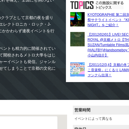
に軒を構え、全国にも例のない
KYOTOGRAPHIE 第二
古のクラブとして京都の夜を盛り
祭サテライトイベント『K
エレクトロニカ・ロック・J-
NIGHT』をご紹介！
日にかかわらず連夜イベントを行
【2012/02/01】LIVE! SE
ROYAL @京都メトロ【TH
SUZAN/Turntable Film
ベントも精力的に開催されてい
(HALFBY)/Handsomeboy T
て開校されるメトロ大學をはじ
小山内信介】
ャーイベントも発信。ジャンル
【2011/12/3,4】京都
せてしまうことで京都の文化に
こ音楽祭」にくるり,LAMA
ァンクら出演！
営業時間
イベントによって異なる