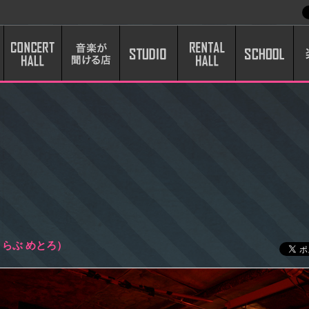
のない駅から0分のCLUB METRO。 2010年で20周年を迎え、日本最古のクラブとして京都の
くらぶ めとろ）