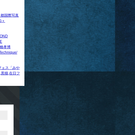
回京都国際写真
G＋
COND
E
s/高橋孝博
echnique/
の冬フェス「みや
,黒猫,在日フ