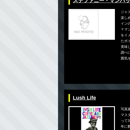
ステファニー・マンハ
ジャ
楽し
イン
Ｙマ
をイ
たボ
美味
調べ
囲気
Lush Life
写真
マス
って3
年に