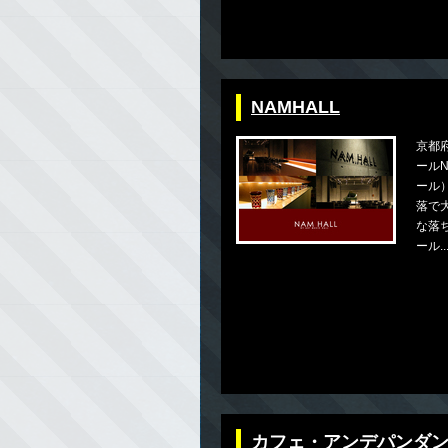
NAMHALL
京都
ールN
ール
落で
な落
ール..
カフェ・アンデパンダ