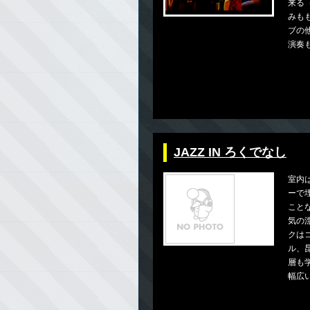
来る
みも
ブの
演奏
JAZZ IN ろくでなし
室内
ーで
こと
気の
クは
ル、
層も
幅広