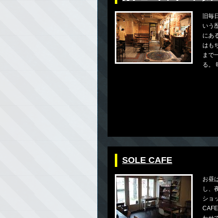
旧毎
いう
にあ
はも
まで
る。 毎
SOLE CAFE
お昼
し、
ショ
CAF