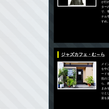
が行
ター
で、
ナル
すめ
ジャズカフェ・む～ら
メイ
を中心
ード
煎の
ら、
まみ
りと
楽を