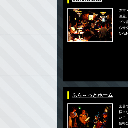
左京区
酒屋。
プン
らせ
OPE
ふら～っとホーム
楽器
様々
いて
気軽