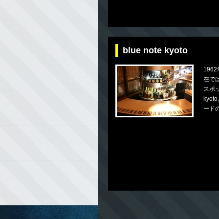
blue note kyoto
196
在で
スポッ
kyo
ードの