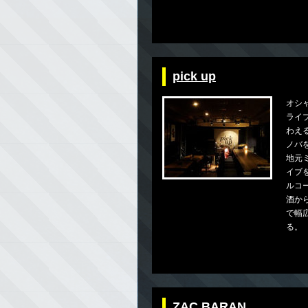
pick up
オシ
ライ
わえ
ノバ
地元
イブ
ルコ
酒か
で幅
る。
ZAC BARAN