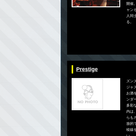
開催
ャン
人同
る。
Prestige
ズン
ジャ
お酒
ンダ
多彩
内は
らも
放的
稜線
い。