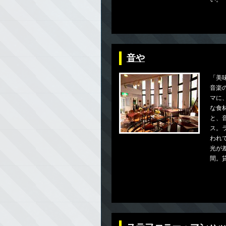
音や
「美
音楽
マに
な食
と、
ス。
われ
光が
間。