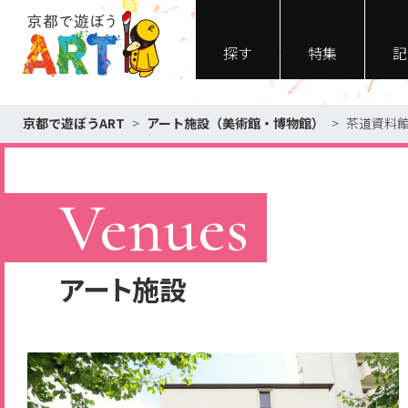
探す
特集
記
京都で遊ぼうART
>
アート施設（美術館・博物館）
>
茶道資料
Venues
アート施設