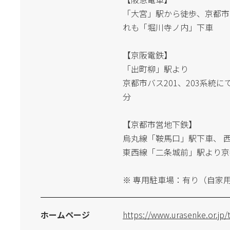
「大宮」駅から徒歩、京都市
れも「堀川寺ノ内」下車
【京阪電鉄】
「出町柳」駅より
京都市バス201、203系統
分
【京都市営地下鉄】
烏丸線「鞍馬口」駅下車、 西
東西線「二条城前」駅より京
※ 専用駐車場：有り（自家
ホームページ
https://www.urasenke.or.jp/t