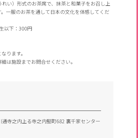
うれい）形式のお茶席で、抹茶と和菓子をお召し上
す。一服のお茶を通して日本の文化を体感してくだ
生以下：300円
となります。
詳細は施設までお問合せください。
区堀川通寺之内上る寺之内竪町682 裏千家センター