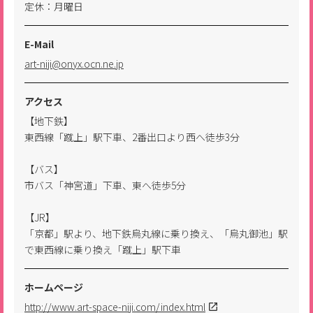
定休：月曜日
E-Mail
art-niji@onyx.ocn.ne.jp
アクセス
【地下鉄】
東西線「蹴上」駅下車、2番出口より西へ徒歩3分
【バス】
市バス「神宮道」下車、東へ徒歩5分
【JR】
「京都」駅より、地下鉄烏丸線に乗り換え、「烏丸御池」駅
で東西線に乗り換え「蹴上」駅下車
ホームページ
http://www.art-space-niji.com/index.html