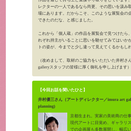
レクターの一人であるなら尚更、その思いを汲み
場にあります。だからこそ、このような展覧会の
できたのだな、と感じました。
これから「個人蔵」の作品を展覧会で見つけたら
れぞれ持主がいることに思いを馳せてみてはいか
トの姿が、今までと少し違って見えてくるかもし
（改めまして、取材のご協力をいただいた井村さん、およ
galleryスタッフの皆様に厚く御礼を申し上げます
【今回お話を聞いたひと】
井村優三さん（アートディレクター／imura art galler
planning)
京都生まれ。実家の美術商の仕
現代アートに目覚め、ギャラリス
での企画展も多数展開し、幅広