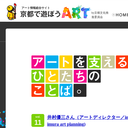
アート情報総合サイト
by京都文化推
進委員会
井村優三さん（アートディレクター／imura a
vol.
11
imura art planning)