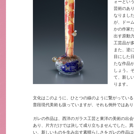
ォーとい
芸術のあ
なりまし
が、ドー
かの作家
出す原動
工芸品が
また、逆
目にした
たな作品
しょう。
て、新し
ります。
文化はこのように、ひとつの線のように繋がっている
普段現代美術も扱っていますが、それも例外ではあり
ガレの作品は、西洋のガラス工芸と東洋の美術の出会
あり、片方だけでは決して成り立ちませんでした。異
い、新しいものを生み出す素晴らしさをガレの作品は