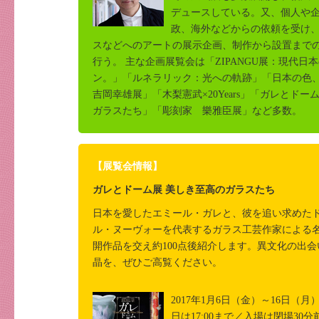
デュースしている。又、個人や
政、海外などからの依頼を受け
スなどへのアートの展示企画、制作から設置まで
行う。 主な企画展覧会は「ZIPANGU展：現代日
ン。」「ルネラリック：光への軌跡」「日本の色
吉岡幸雄展」「木梨憲武×20Years」「ガレとド
ガラスたち」「彫刻家 樂雅臣展」など多数。
【展覧会情報】
ガレとドーム展 美しき至高のガラスたち
日本を愛したエミール・ガレと、彼を追い求めた
ル・ヌーヴォーを代表するガラス工芸作家による
開作品を交え約100点後紹介します。異文化の出
晶を、ぜひご高覧ください。
2017年1月6日（金）～16日（月）1
日は17:00まで／入場は閉場30