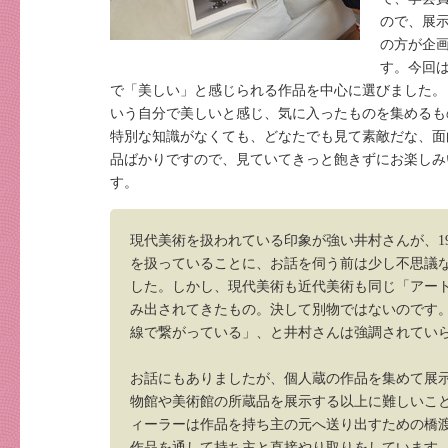
ので、展
の方が企
す。今回
で「美しい」と感じられる作品を中心に選びました。
いう自分で美しいと感じ、気に入ったものを集めるも
特別な知識がなくても、どなたでも見て素敵だな、面
品ばかりですので、見ていてきっと飽きずにお楽しみ
す。
現代美術を扱われている印象が強い井村さんが、1
を扱っていることに、お話を伺う前は少し不思議
した。しかし、現代美術も近代美術も同じ「アー
み出されてきたもの。決して別物ではないのです
線で繋がっている」、と井村さんは強調されてい
お話にもありましたが、個人蔵の作品を集めて展
物館や美術館の所蔵品を展示する以上に難しいこ
ィーラーは作品を持ち主の元へ送り出すための橋
作品を通して持ち主と直接やり取りをしています