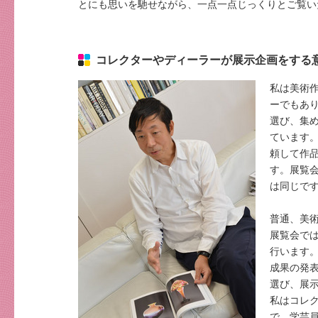
とにも思いを馳せながら、一点一点じっくりとご覧い
コレクターやディーラーが展示企画をする
私は美術
ーでもあ
選び、集
ています
頼して作
す。展覧
は同じで
普通、美
展覧会で
行います
成果の発
選び、展
私はコレ
で、学芸