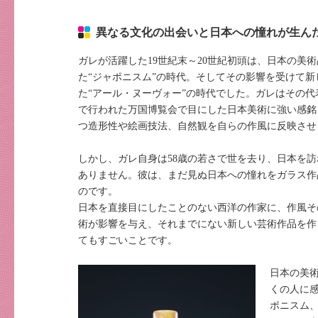
異なる文化の出会いと日本への憧れが生ん
ガレが活躍した19世紀末～20世紀初頭は、日本の美
た“ジャポニスム”の時代。そしてその影響を受けて
た“アール・ヌーヴォー”の時代でした。ガレはその
で行われた万国博覧会で目にした日本美術に強い感銘
つ造形性や絵画技法、自然観を自らの作風に反映させ
しかし、ガレ自身は58歳の若さで世を去り、日本を
ありません。彼は、まだ見ぬ日本への憧れをガラス作
のです。
日本を直接目にしたことのない西洋の作家に、作風そ
術が影響を与え、それまでにない新しい芸術作品を作
てもすごいことです。
日本の美
くの人に
ポニスム