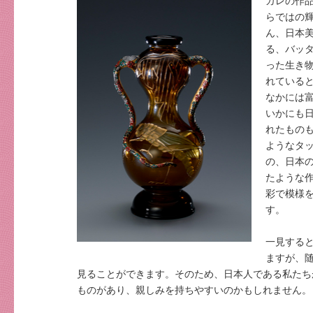
ガレの作
らではの
ん、日本
る、バッ
った生き
れている
なかには
いかにも
れたもの
ようなタ
の、日本
たような
彩で模様
す。
一見する
ますが、
見ることができます。そのため、日本人である私たち
ものがあり、親しみを持ちやすいのかもしれません。