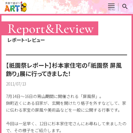
Report&Review
レポート・レビュー
【祇園祭レポート】杉本家住宅の「祇園祭 屏風
飾り」展に行ってきました！
2011/07/13
7月14日～16日の宵山期間に開催される「屏風祭」。
鉾町近くにある旧家が、玄関を開けたり格子を外すなどして、家
に伝わる家宝の屏風や美術品などを一般に公開する行事です。
今回は一足早く、12日に杉本家住宅さんにお尋ねして来ましたの
で、その様子をご紹介します。