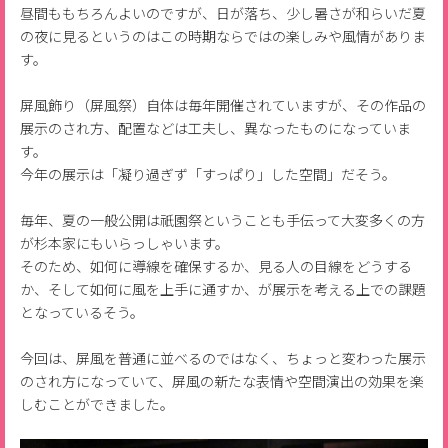
昼間ももちろんよいのですが、日が落ち、少し暑さが和らいだ夏
の夜に見るというのはこの時期ならではの楽しみや風情がありま
す。
屏風飾り（屏風祭）自体は毎年開催されていますが、その作品の
展示のされ方、配置などは工夫し、異なったものになっていま
す。
今年の展示は「凝り過ぎず「すっぱり」した空間」だそう。
毎年、夏の一般公開は祇園祭ということも手伝って大変多くの方
が杉本家にもいらっしゃいます。
そのため、如何に導線を確保するか、見る人の目線をどうする
か、そして如何に風を上手に通すか、が展示を考える上での課題
となっているそう。
今回は、屏風を普通に並べるのではなく、ちょっと変わった展示
のされ方になっていて、屏風の新たな表情や空間演出の効果を楽
しむことができました。