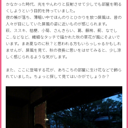
かなかった時代、光をやんわりと反射させて少しでも部屋を明る
くしようという目的を持っていました。
夜の帳が落ち、薄暗い中でほんのりとひかりを放つ屏風は、昔の
人々が目にしていた屏風の姿に近いものが感じられます。
萩、ススキ、桔梗、小菊、さんきらい、葛、藤袴、薊、なでし
こ...などなど、繊細なタッチで描かれた秋の草花が風にそよいで
います。まあ夏なのに秋？と思われる方もいらっしゃるかもしれ
ませんが、屏風を見て、秋の夜長に思いをはせてみると、少し涼
しく感じられるような気がします。
また、ここに登場する花が、あちこちの部屋に生け花などで飾ら
れていました。ちょっと探して見てはいかがでしょうか？