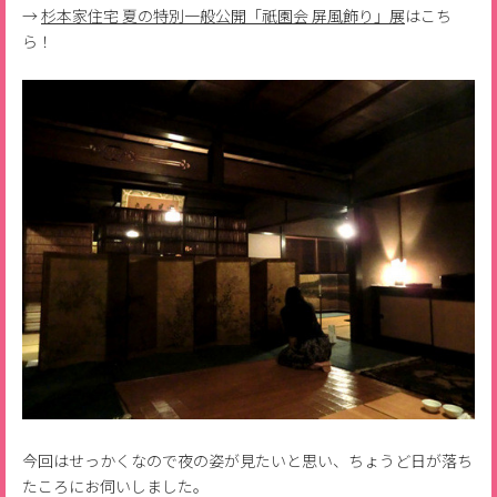
→
杉本家住宅 夏の特別一般公開「祇園会 屏風飾り」展
はこち
ら！
今回はせっかくなので夜の姿が見たいと思い、ちょうど日が落ち
たころにお伺いしました。