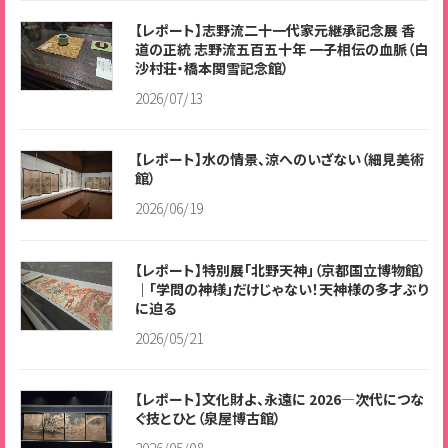
【レポート】志野流二十一代家元継承記念展 香
道の正統 志野流五百五十年 一子相伝の血脈（白
沙村荘・橋本関雪記念館）
2026/07/13
【レポート】水の情景、涼へのいざない（細見美術
館）
2026/06/19
【レポート】特別展「北野天神」（京都国立博物館）
｜「学問の神様」だけじゃない！天神様の多才ぶり
に迫る
2026/05/21
【レポート】文化財よ、永遠に 2026―次代につな
ぐ技とひと（泉屋博古館）