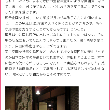
されていたため、まるで寺院の金碧障壁画のような雰囲気になっ
ていました。同じ作品なのに、少しおき方を変えるだけで全く違
った印象を受けます。
展示企画を担当している学芸部長の杉本歌子さんにお伺いする
と、「この屏風は180度まで大きく開くことができるので、色々
な形や置き方をすることができるんです」とのこと。
屏風は常に同じ場所に出しっぱなしにしておくのではなく、その
場の状況においてたたんでしまってしまえたり、開く角度を変え
たり、自由に移動させることができます。
同じ空間を行事や季節などに合わせて様々な雰囲気に変化させる
のが日本の家屋の特徴といわれますが、屏風も同じように、本当
に色々な使い方ができるものなんだ、と実感させられました。美
術館で「絵画作品」として展示されている状態ではまず味わえな
い、町家という空間だからこその体験です。