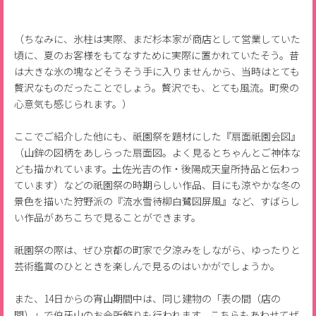
（ちなみに、氷柱は実際、まだ杉本家が商店として営業していた
頃に、夏のお客様をもてなすために実際に置かれていたそう。昔
は大きな氷の塊などそうそう手に入りませんから、当時はとても
贅沢なものだったことでしょう。贅沢でも、とても風流。町衆の
心意気も感じられます。）
ここでご紹介した他にも、祇園祭を題材にした『扇面祇園会図』
（山鉾の図柄をあしらった扇面図。よく見るとちゃんとご神体な
ども描かれています。土佐光吉の作・後陽成天皇所持品と伝わっ
ています）などの祇園祭の時期らしい作品、目にも涼やかな冬の
景色を描いた狩野派の『流水雪待柳白鷺図屏風』など、すばらし
い作品があちこちで見ることができます。
祇園祭の際は、ぜひ京都の町家で夕涼みをしながら、ゆったりと
芸術鑑賞のひとときを楽しんで見るのはいかがでしょうか。
また、14日からの宵山期間中は、同じ建物の「表の間（店の
間）」で伯牙山のお会所飾りも行われます。こちらもあわせてぜ