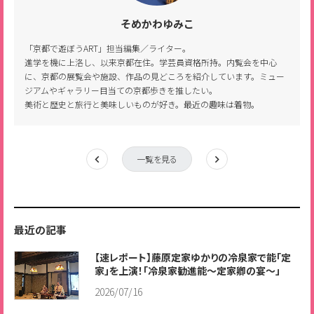
そめかわゆみこ
「京都で遊ぼうART」担当編集／ライター。
進学を機に上洛し、以来京都在住。学芸員資格所持。内覧会を中心
に、京都の展覧会や施設、作品の見どころを紹介しています。ミュー
ジアムやギャラリー目当ての京都歩きを推したい。
美術と歴史と旅行と美味しいものが好き。最近の趣味は着物。
一覧を見る
最近の記事
【速レポート】藤原定家ゆかりの冷泉家で能「定
家」を上演！「冷泉家勧進能～定家卿の宴～」
2026/07/16