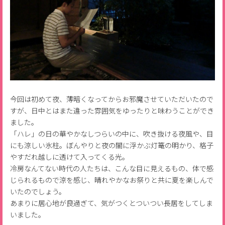
今回は初めて夜、薄暗くなってからお邪魔させていただいたので
すが、日中とはまた違った雰囲気をゆったりと味わうことができ
ました。
「ハレ」の日の華やかなしつらいの中に、吹き抜ける夜風や、目
にも涼しい氷柱。ぼんやりと夜の闇に浮かぶ灯篭の明かり、格子
やすだれ越しに透けて入ってくる光。
冷房なんてない時代の人たちは、こんな目に見えるもの、体で感
じられるもので涼を感じ、晴れやかなお祭りと共に夏を楽しんで
いたのでしょう。
あまりに居心地が良過ぎて、気がつくとついつい長居をしてしま
いました。