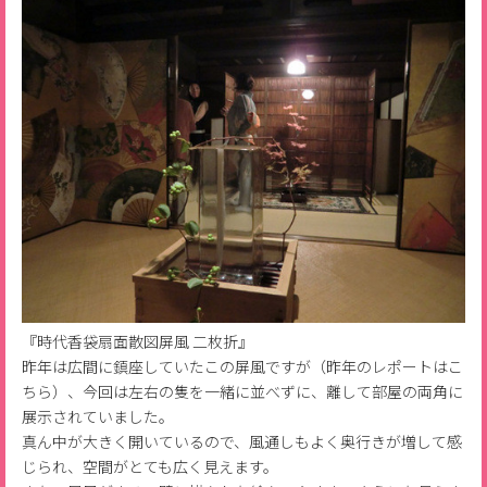
『時代香袋扇面散図屏風 二枚折』
昨年は広間に鎮座していたこの屏風ですが（昨年のレポートはこ
ちら）、今回は左右の隻を一緒に並べずに、離して部屋の両角に
展示されていました。
真ん中が大きく開いているので、風通しもよく奥行きが増して感
じられ、空間がとても広く見えます。