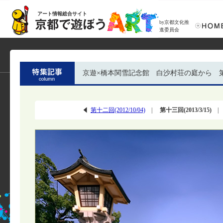
アート情報総合サイト
by京都文化推
進委員会
京遊×橋本関雪記念館 白沙村荘の庭から 
第十二回(2012/10/04)
|
第十三回(2013/3/15)