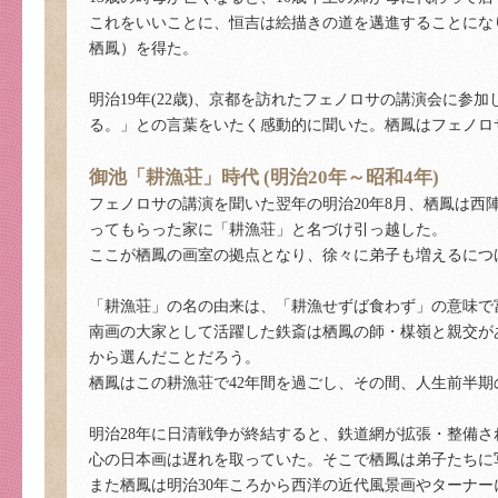
これをいいことに、恒吉は絵描きの道を邁進することにな
栖鳳）を得た。
明治19年(22歳)、京都を訪れたフェノロサの講演会に
る。」との言葉をいたく感動的に聞いた。栖鳳はフェノロ
御池「耕漁荘」時代 (明治20年～昭和4年)
フェノロサの講演を聞いた翌年の明治20年8月、栖鳳は
ってもらった家に「耕漁荘」と名づけ引っ越した。
ここが栖鳳の画室の拠点となり、徐々に弟子も増えるにつ
「耕漁荘」の名の由来は、「耕漁せずば食わず」の意味で
南画の大家として活躍した鉄斎は栖鳳の師・楳嶺と親交が
から選んだことだろう。
栖鳳はこの耕漁荘で42年間を過ごし、その間、人生前半
明治28年に日清戦争が終結すると、鉄道網が拡張・整備
心の日本画は遅れを取っていた。そこで栖鳳は弟子たちに
また栖鳳は明治30年ころから西洋の近代風景画やターナ