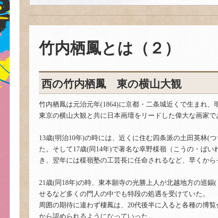
竹内栖鳳とは（２）
西の竹内栖鳳 東の横山大観
竹内栖鳳は元治元年(1864)に京都・二条城近くで生まれ
東京の横山大観と共に日本画壇をリードした偉大な画家で
13歳(明治10年)の時には、近くに住む四条派の土田英林
た。そして17歳(同14年)で著名な幸野楳嶺（こうの・ば
き、翌年には楳嶺塾の工芸長に任命されるなど、早くから
21歳(同18年)の時、東本願寺の光勝上人が北越地方の巡
せるなど多くの門人の中でも特段の処遇を受けていた。
周囲の期待に違わず棲鳳は、20代後半に入ると各種の博
から認められるようになっていった。