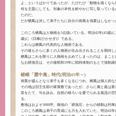
よ」というばかりであったが、たびたび「動物を描くなら
何を主題にしても、対象の本性を鮮やかに写し取っている
たのだ。
だが栖鳳は決して弟子たちに自分の画風を強要はしなかっ
このころ栖鳳は人物画を3点描いている。明治42年(45歳)に
歳)に《日稼(ひかせぎ)》である。
これらは栖鳳の代表的な人物画である。
その後もさらに多くの人物画が生み出されることを期待し
栖鳳はこれを限りに人物画を止めてしまったのは、まこと
なお耕漁荘は、その後昭和19年に戦時体制のもとで強制
嵯峨「霞中庵」時代(明治45年～)
画業が盛んとなり弟子も多くなるにつれ、栖鳳は個人的な
その地は旧壬生邸の家屋敷であったが、さらに庵と庭は新
茶をたて、句を詠み、自然の移ろいを愛でられる風流の空
る。
敷地はおよそ3000坪。御池の「耕漁荘」からの移動は列
このころ栖鳳は弟子の育成にも力を入れていた。明治42