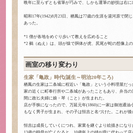
晩年に至らずとも省筆が巧みで、しかも運筆の妙技は右に
昭和17年(1942)8月23日、栖鳳は77歳の生涯を湯河
あった。
*1
僧が各地をめぐり歩いて教えを広めること
*2 鵺（ぬえ）は、頭が猿で胴体が虎、尻尾が蛇の想像上
画室の移り変わり
生家「亀政」時代(誕生～明治20年ころ)
栖鳳の生家は二条城に程近い「亀政」という小料理屋だっ
家の近くに町奉行所や二条城があったこともあり、弁当の
間に政匕夫婦に娘・琴（こと）が生まれた。
店が手狭になったので、万延元年(1860)に一家は御池
もなく男子が生まれ、その子は恒吉と名づけた。これが後
恒吉は成長していくにつれ、家業を継ぐより絵描きになり
13歳の時母が亡くなると、10歳年上の姉が母に代わって