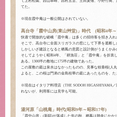
て上村松園、西山翠嶂、西村五雲、土田麦僊、小野竹喬、
てた。
※現在霞中庵は一般公開はされていない。
高台寺「霞中山房(東山艸堂)」時代 (昭和4年～
快適で開放的な嵯峨「霞中庵」は多くの招待客を招き入れ
そこで、高台寺に全面スリガラスの窓にして下界を遮断し
しかしいざ建設となると栖鳳の意図と設計側がうまくかみ
そしてようやく昭和4年、「耕漁荘」と「霞中庵」を折衷
ある。1300坪の敷地に175坪の建物であった。
この屋敷の庭は泉水はなかったものの、見事な枝垂桜(人
よると、この桜は門弟の金島桂華の庭にあったものを、た
※現在はイタリア料理店（THE SODOH HIGASHI
れないが、利用客には見学も可能。
湯河原「山桃庵」時代(昭和9年～昭和17年)
「霞中山房」(新邸)が落成した年の秋、栖鳳は肺炎にかか