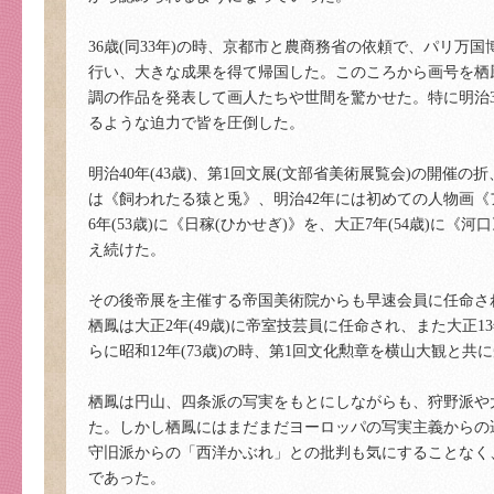
36歳(同33年)の時、京都市と農商務省の依頼で、パリ
行い、大きな成果を得て帰国した。このころから画号を栖
調の作品を発表して画人たちや世間を驚かせた。特に明治
るような迫力で皆を圧倒した。
明治40年(43歳)、第1回文展(文部省美術展覧会)の開催
は《飼われたる猿と兎》、明治42年には初めての人物画《ア
6年(53歳)に《日稼(ひかせぎ)》を、大正7年(54歳)
え続けた。
その後帝展を主催する帝国美術院からも早速会員に任命さ
栖鳳は大正2年(49歳)に帝室技芸員に任命され、また大正1
らに昭和12年(73歳)の時、第1回文化勲章を横山大観と
栖鳳は円山、四条派の写実をもとにしながらも、狩野派や
た。しかし栖鳳にはまだまだヨーロッパの写実主義からの
守旧派からの「西洋かぶれ」との批判も気にすることなく、
であった。