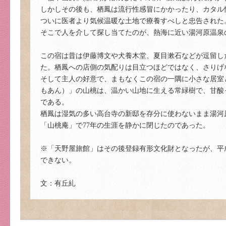
しかしその後も、栖鳳は流行性感冒にかかったり、カタル
ついに医者より気候温暖な土地で療養すべしと忠告された
そこで人を介して探し当てたのが、熱海に近い湯河原温泉
この宿は昔は伊藤博文や犬養木堂、夏目漱石などが逗留し
た。栖鳳への店側の気配りは目立つほどではなく、さりげ
そして主人の好意で、まもなくこの宿の一隅に小さな居室
もあん）」の山桃は、温かい山地に生える常緑樹で、甘酸
である。
栖鳳は湿気の多い高台寺の新邸を存分に使わないまま湯河原
「山桃庵」で77年の生涯を静かに閉じたのであった。
※「天野屋旅館」はその後登録有形文化財となったが、平
できない。
文：有丘糺