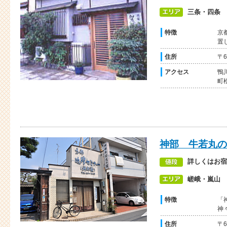
三条・四条
特徴
京
置
住所
〒6
アクセス
鴨
町
神部 牛若丸の
詳しくはお宿
嵯峨・嵐山
特徴
「
神
住所
〒