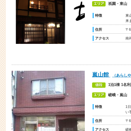
祇園・東山
特徴
東
来
住所
〒
アクセス
南
嵐山館
（あらし
1泊1棟 1名
嵯峨・嵐山
特徴
1
い
住所
〒6
アクセス
嵯