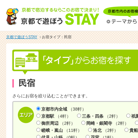
京都で遊ぼうSTAY
お宿タイプ：民宿
民宿
さらにお宿を絞り込むことができます。
京都市内全域
（38軒）
京都駅
（4軒）
三条・四条
（2軒）
祇
御所周辺
（2軒）
岡崎・銀閣寺
（2軒）
嵯峨・嵐山
（11軒）
洛北
（2軒）
貴船
伏見・山科
（0軒）
花背
（1軒）