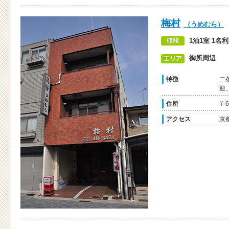
梅村
（うめむら）
1泊1室 1名
御所周辺
特徴
二
迎
住所
〒
アクセス
京