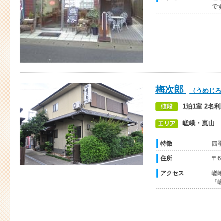
で
梅次郎
（うめじ
1泊1室 2名利
嵯峨・嵐山
特徴
四
住所
〒
アクセス
嵯
「