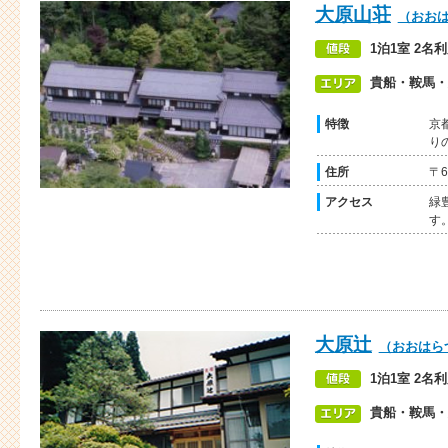
大原山荘
（おお
1泊1室 2名利
貴船・鞍馬・
特徴
京
り
住所
〒
アクセス
緑
す
大原辻
（おおはら
1泊1室 2名利
貴船・鞍馬・