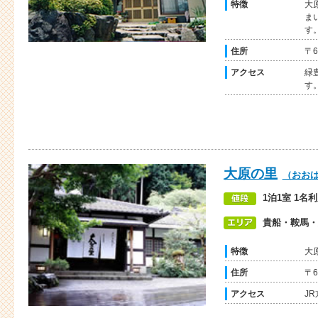
特徴
大
ま
す
住所
〒
アクセス
緑
す
大原の里
（おお
1泊1室 1名
貴船・鞍馬・
特徴
大
住所
〒
アクセス
J