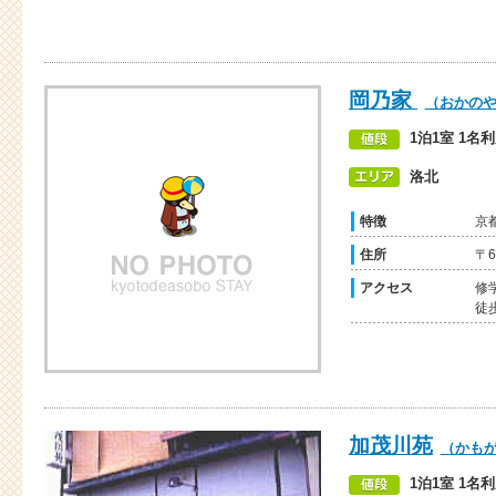
岡乃家
（おかの
1泊1室 1名
洛北
特徴
京
住所
〒6
アクセス
修
徒
加茂川苑
（かも
1泊1室 1名